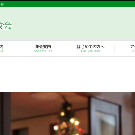
教会
内
集会案内
はじめての方へ
ア
Us
Assemblies
For Visitors
A