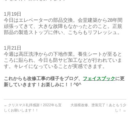
1月19日
今日はエレベーターの部品交換。会堂建築から28年間
頑張ってきて、大きな故障もなかったとのこと。正規
部品の製造ストップに伴い、こちらもリフレッシュ。
1月21日
今週は高圧洗浄からの下地作業。養生シートが至ると
ころに貼られ、今日も防サビ加工などが行われていま
す。キレイになっていることが実感できます。
これからも改修工事の様子をブログ、
フェイスブック
に更
新していきます！お楽しみに！！^0^
←
クリスマス礼拝感謝！2022年も宜
大規模改修、塗装完了！あともう少
しくお願いします！！
し！
→